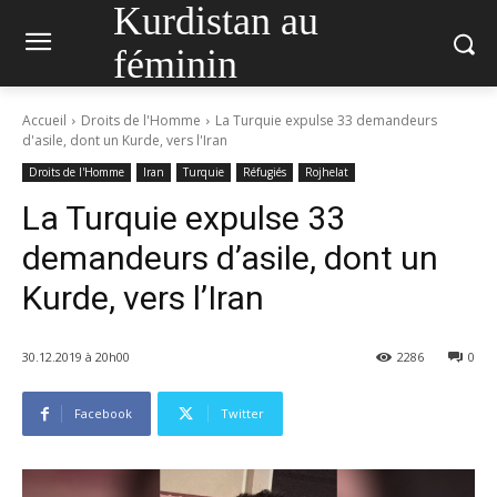
Kurdistan au
féminin
Accueil
Droits de l'Homme
La Turquie expulse 33 demandeurs
d'asile, dont un Kurde, vers l'Iran
Droits de l'Homme
Iran
Turquie
Réfugiés
Rojhelat
La Turquie expulse 33
demandeurs d’asile, dont un
Kurde, vers l’Iran
30.12.2019 à 20h00
2286
0
Facebook
Twitter