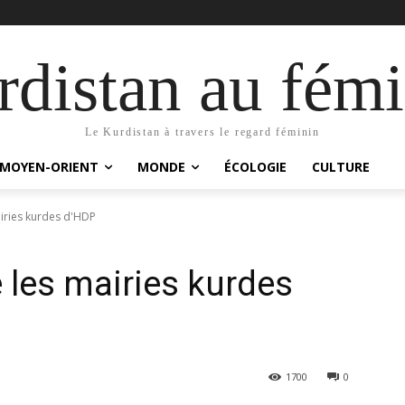
distan au fémi
Le Kurdistan à travers le regard féminin
MOYEN-ORIENT
MONDE
ÉCOLOGIE
CULTURE
iries kurdes d'HDP
 les mairies kurdes
1700
0