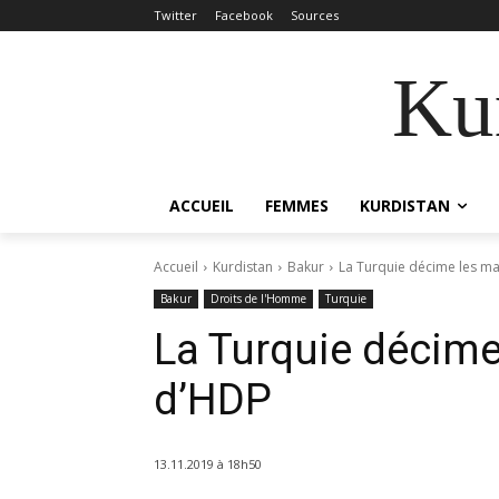
Twitter
Facebook
Sources
Kur
ACCUEIL
FEMMES
KURDISTAN
Accueil
Kurdistan
Bakur
La Turquie décime les ma
Bakur
Droits de l'Homme
Turquie
La Turquie décime
d’HDP
13.11.2019 à 18h50