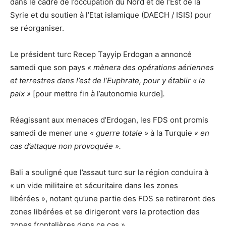
dans le cadre de l’occupation du Nord et de l’Est de la
Syrie et du soutien à l’Etat islamique (DAECH / ISIS) pour
se réorganiser.
Le président turc Recep Tayyip Erdogan a annoncé
samedi que son pays
« mènera des opérations aériennes
et terrestres dans l’est de l’Euphrate, pour y établir « la
paix »
[pour mettre fin à l’autonomie kurde]
.
Réagissant aux menaces d’Erdogan, les FDS ont promis
samedi de mener une
« guerre totale »
à la Turquie
« en
cas d’attaque non provoquée ».
Bali a souligné que l’assaut turc sur la région conduira à
« un vide militaire et sécuritaire dans les zones
libérées », notant qu’une partie des FDS se retireront des
zones libérées et se dirigeront vers la protection des
zones frontalières dans ce cas ».