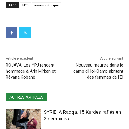
TAGS
FDS
invasion turque
Article précédent
Article suivant
ROJAVA. Les YPJ rendent
Nouveau meurtre dans le
hommage à Arîn Mîrkan et
camp d’Hol-Camp abritant
Rêvana Kobanê
des femmes de l’EI
AUTRES ARTICLES
SYRIE. A Raqqa, 15 Kurdes raflés en
2 semaines