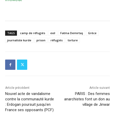
TAGS
camp de réfugiés
exil
Fatma Demirtaş
Grèce
journaliste kurde
prison
réfugiés
torture
Article précédent
Article suivant
Nouvel acte de vandalisme
PARIS : Des femmes
contre la communauté kurde
anarchistes font un don au
: Erdogan poursuit jusqu’en
village de Jinwar
France ses opposants (PCF)