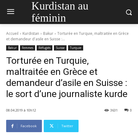
Kurdistan au
féminin
Accueil
Kurdistan
Bakur
Torturée en Turquie, maltraitée en Grèce
et demandeur d'asile en Suisse :...
Bakur
Femmes
Réfugiés
Suisse
Turquie
Torturée en Turquie,
maltraitée en Grèce et
demandeur d’asile en Suisse :
le sort d’une journaliste kurde
08.04.2019 à 10h12
3631
0
Facebook
Twitter