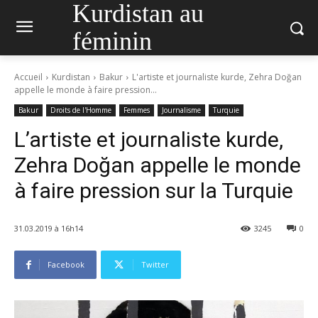
Kurdistan au
féminin
Accueil
Kurdistan
Bakur
L'artiste et journaliste kurde, Zehra Doğan
appelle le monde à faire pression...
Bakur
Droits de l'Homme
Femmes
Journalisme
Turquie
L’artiste et journaliste kurde,
Zehra Doğan appelle le monde
à faire pression sur la Turquie
31.03.2019 à 16h14
3245
0
Facebook
Twitter