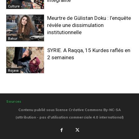
intégralité
Culture
Meurtre de Gülistan Doku : l’enquête
révèle une dissimulation
institutionnelle
Bakur
SYRIE. A Raqqa, 15 Kurdes raflés en
2 semaines
Rojava
Sources
Contenu publié sous license Créative Commons By-NC-SA
(attribution - pas d'utilisation commerciale 4.0 international)