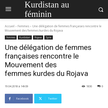
Kurdistan au
féminin
Accueil
Femmes
Une délégation de femmes françaises rencontre le
Mouvement des femmes kurdes du Rojava
Femmes
Kurdistan
Rojava
Syrie
Une délégation de femmes
françaises rencontre le
Mouvement des
femmes kurdes du Rojava
19.04.2018 à 14h59
1830
0
Facebook
Twitter