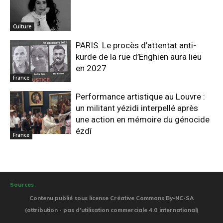
Culture
PARIS. Le procès d’attentat anti-
kurde de la rue d’Enghien aura lieu
en 2027
France
Performance artistique au Louvre :
un militant yézidi interpellé après
une action en mémoire du génocide
ézdî
France
Sources
Contenu publié sous license Créative Commons By-NC-SA
(attribution - pas d'utilisation commerciale 4.0 international)