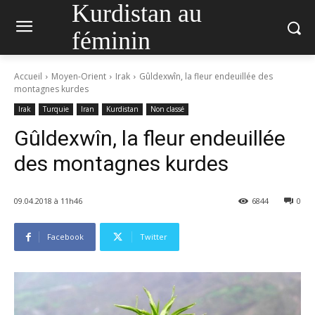
Kurdistan au
féminin
Accueil
Moyen-Orient
Irak
Gûldexwîn, la fleur endeuillée des
montagnes kurdes
Irak
Turquie
Iran
Kurdistan
Non classé
Gûldexwîn, la fleur endeuillée
des montagnes kurdes
09.04.2018 à 11h46
6844
0
Facebook
Twitter