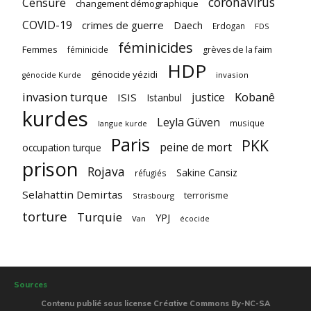
coronavirus
Censure
changement démographique
COVID-19
crimes de guerre
Daech
Erdogan
FDS
féminicides
Femmes
féminicide
grèves de la faim
HDP
génocide yézidi
invasion
génocide Kurde
invasion turque
Kobanê
justice
ISIS
Istanbul
kurdes
Leyla Güven
musique
langue kurde
Paris
PKK
peine de mort
occupation turque
prison
Rojava
Sakine Cansiz
réfugiés
Selahattin Demirtas
terrorisme
Strasbourg
torture
Turquie
YPJ
Van
écocide
Sources
Contenu publié sous license Créative Commons By-NC-SA