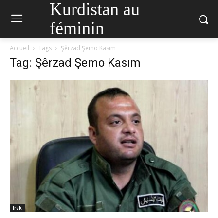
Kurdistan au
féminin
Accueil
Tags
Şêrzad Şemo Kasım
Tag: Şêrzad Şemo Kasım
Irak