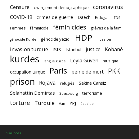
coronavirus
Censure
changement démographique
COVID-19
crimes de guerre
Daech
Erdogan
FDS
féminicides
Femmes
féminicide
grèves de la faim
HDP
génocide yézidi
invasion
génocide Kurde
invasion turque
Kobanê
justice
ISIS
Istanbul
kurdes
Leyla Güven
musique
langue kurde
Paris
PKK
peine de mort
occupation turque
prison
Rojava
Sakine Cansiz
réfugiés
Selahattin Demirtas
terrorisme
Strasbourg
torture
Turquie
YPJ
Van
écocide
Sources