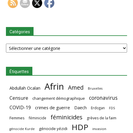
Catégories
Catégories
Étiquettes
Afrin
Amed
Abdullah Ocalan
Bruxelles
coronavirus
Censure
changement démographique
COVID-19
crimes de guerre
Daech
Erdogan
FDS
féminicides
Femmes
féminicide
grèves de la faim
HDP
génocide yézidi
invasion
génocide Kurde