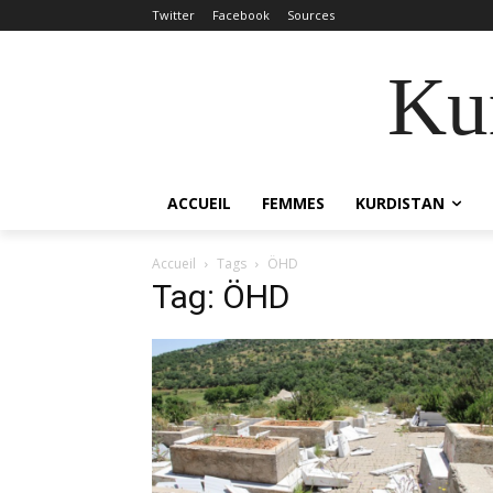
Twitter
Facebook
Sources
Kur
ACCUEIL
FEMMES
KURDISTAN
Accueil
Tags
ÖHD
Tag: ÖHD