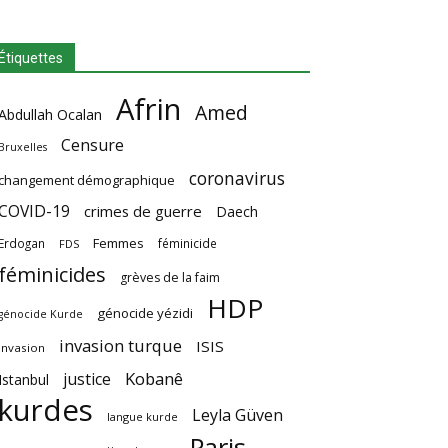
Étiquettes
Afrin
Amed
Abdullah Ocalan
Censure
Bruxelles
coronavirus
changement démographique
COVID-19
crimes de guerre
Daech
Femmes
Erdogan
féminicide
FDS
féminicides
grèves de la faim
HDP
génocide yézidi
génocide Kurde
invasion turque
ISIS
invasion
Kobanê
justice
Istanbul
kurdes
Leyla Güven
langue kurde
Paris