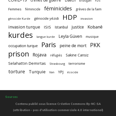
Daech
Erdogan
FDS
féminicides
Femmes
féminicide
grèves de la faim
HDP
génocide yézidi
invasion
génocide Kurde
invasion turque
Kobanê
justice
ISIS
Istanbul
kurdes
Leyla Güven
musique
langue kurde
Paris
PKK
peine de mort
occupation turque
prison
Rojava
Sakine Cansiz
réfugiés
Selahattin Demirtas
terrorisme
Strasbourg
torture
Turquie
YPJ
Van
écocide
Sources
Contenu publié sous license Créative Commons By-NC-SA
(attribution - pas d'utilisation commerciale 4.0 international)