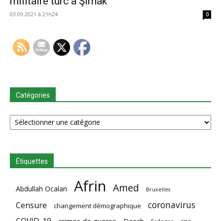
militaire turc à Şırnak
03.09.2021 à 21h24
0
Catégories
Catégories
Étiquettes
Afrin
Amed
Abdullah Ocalan
Bruxelles
coronavirus
Censure
changement démographique
COVID-19
crimes de guerre