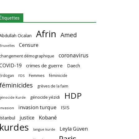
Étiquettes
Afrin
Amed
Abdullah Ocalan
Censure
Bruxelles
coronavirus
changement démographique
COVID-19
crimes de guerre
Daech
Femmes
Erdogan
féminicide
FDS
féminicides
grèves de la faim
HDP
génocide yézidi
génocide Kurde
invasion turque
ISIS
invasion
Kobanê
justice
Istanbul
kurdes
Leyla Güven
langue kurde
Paris