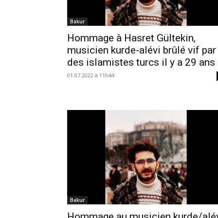
Bakur
Hommage à Hasret Gültekin,
musicien kurde-alévi brûlé vif par
des islamistes turcs il y a 29 ans
01.07.2022 à 11h44
Bakur
Hommage au musicien kurde/alé