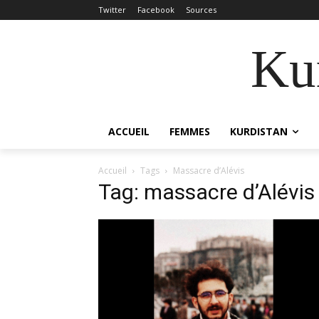
Twitter
Facebook
Sources
Kur
ACCUEIL
FEMMES
KURDISTAN
Accueil
Tags
Massacre d’Alévis
Tag: massacre d’Alévis