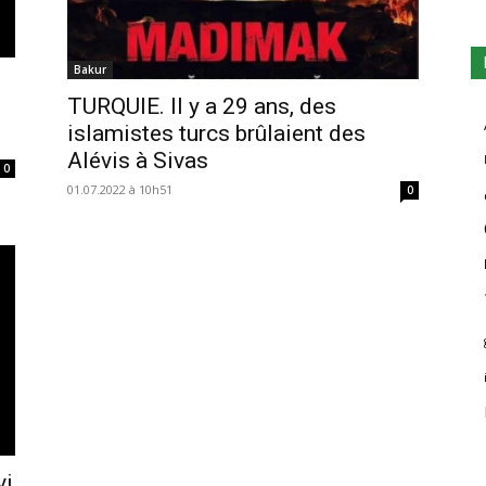
Bakur
TURQUIE. Il y a 29 ans, des
islamistes turcs brûlaient des
Alévis à Sivas
0
01.07.2022 à 10h51
0
vi