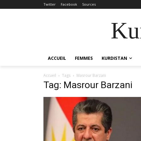
Twitter
Facebook
Sources
Kur
ACCUEIL
FEMMES
KURDISTAN
Accueil
Tags
Masrour Barzani
Tag: Masrour Barzani