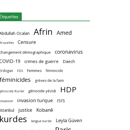
Étiquettes
Afrin
Amed
Abdullah Ocalan
Censure
Bruxelles
coronavirus
changement démographique
COVID-19
crimes de guerre
Daech
Femmes
Erdogan
féminicide
FDS
féminicides
grèves de la faim
HDP
génocide yézidi
génocide Kurde
invasion turque
ISIS
invasion
Kobanê
justice
Istanbul
kurdes
Leyla Güven
langue kurde
Paris