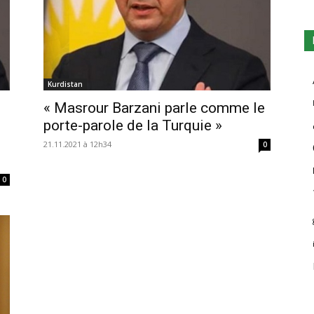
Kurdistan
« Masrour Barzani parle comme le
porte-parole de la Turquie »
21.11.2021 à 12h34
0
0