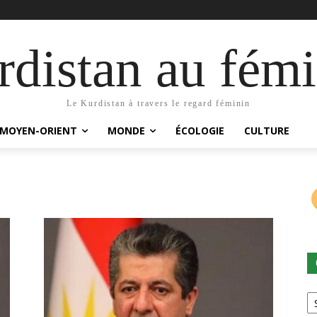
distan au fémi
Le Kurdistan à travers le regard féminin
MOYEN-ORIENT
MONDE
ÉCOLOGIE
CULTURE
Ca