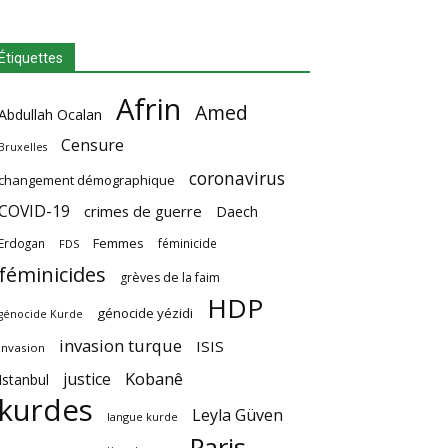
Étiquettes
Afrin
Amed
Abdullah Ocalan
Censure
Bruxelles
coronavirus
changement démographique
COVID-19
crimes de guerre
Daech
Femmes
Erdogan
féminicide
FDS
féminicides
grèves de la faim
HDP
génocide yézidi
génocide Kurde
invasion turque
ISIS
invasion
Kobanê
justice
Istanbul
kurdes
Leyla Güven
langue kurde
Paris