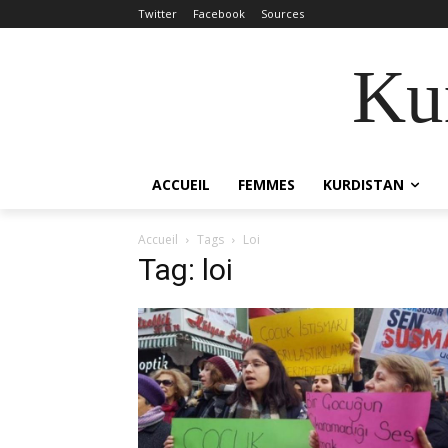
Twitter
Facebook
Sources
Kur
ACCUEIL
FEMMES
KURDISTAN
Accueil
Tags
Loi
Tag: loi