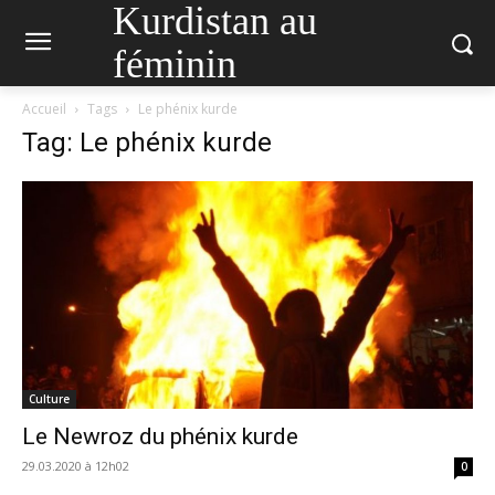
Kurdistan au
féminin
Accueil
Tags
Le phénix kurde
Tag: Le phénix kurde
Culture
Le Newroz du phénix kurde
29.03.2020 à 12h02
0