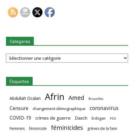
Catégories
Catégories
Étiquettes
Afrin
Amed
Abdullah Ocalan
Bruxelles
coronavirus
Censure
changement démographique
COVID-19
crimes de guerre
Daech
Erdogan
FDS
féminicides
Femmes
féminicide
grèves de la faim