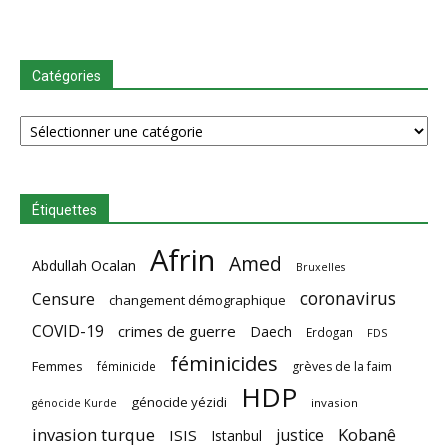
Catégories
Catégories
Étiquettes
Afrin
Amed
Abdullah Ocalan
Bruxelles
coronavirus
Censure
changement démographique
COVID-19
crimes de guerre
Daech
Erdogan
FDS
féminicides
Femmes
féminicide
grèves de la faim
HDP
génocide yézidi
invasion
génocide Kurde
invasion turque
Kobanê
justice
ISIS
Istanbul