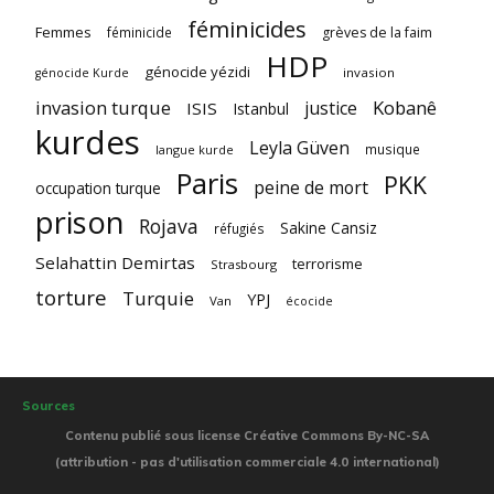
féminicides
Femmes
féminicide
grèves de la faim
HDP
génocide yézidi
invasion
génocide Kurde
invasion turque
Kobanê
justice
ISIS
Istanbul
kurdes
Leyla Güven
musique
langue kurde
Paris
PKK
peine de mort
occupation turque
prison
Rojava
Sakine Cansiz
réfugiés
Selahattin Demirtas
terrorisme
Strasbourg
torture
Turquie
YPJ
Van
écocide
Sources
Contenu publié sous license Créative Commons By-NC-SA
(attribution - pas d'utilisation commerciale 4.0 international)