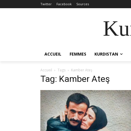
Twitter
Facebook
Sources
Kur
ACCUEIL
FEMMES
KURDISTAN
Accueil
Tags
Kamber Ateş
Tag: Kamber Ateş