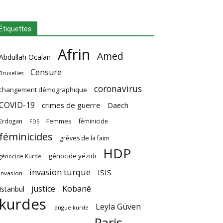
Étiquettes
Afrin
Amed
Abdullah Ocalan
Censure
Bruxelles
coronavirus
changement démographique
COVID-19
crimes de guerre
Daech
Femmes
Erdogan
féminicide
FDS
féminicides
grèves de la faim
HDP
génocide yézidi
génocide Kurde
invasion turque
ISIS
invasion
Kobanê
justice
Istanbul
kurdes
Leyla Güven
langue kurde
Paris