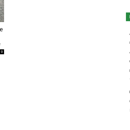
ie
e
0