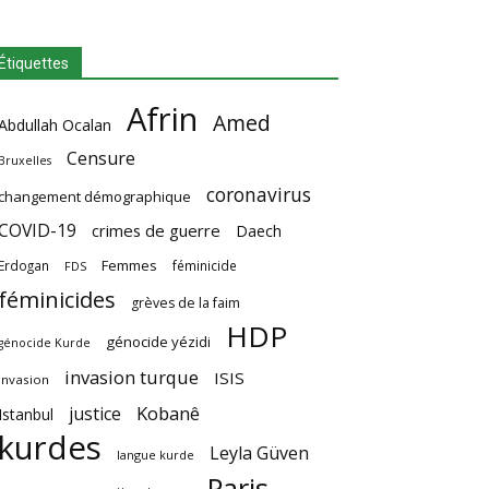
Étiquettes
Afrin
Amed
Abdullah Ocalan
Censure
Bruxelles
coronavirus
changement démographique
COVID-19
crimes de guerre
Daech
Femmes
Erdogan
féminicide
FDS
féminicides
grèves de la faim
HDP
génocide yézidi
génocide Kurde
invasion turque
ISIS
invasion
Kobanê
justice
Istanbul
kurdes
Leyla Güven
langue kurde
Paris