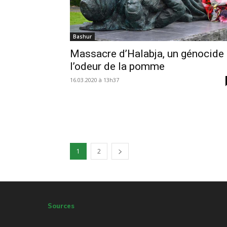
Bashur
Massacre d’Halabja, un génocide
l’odeur de la pomme
16.03.2020 à 13h37
1
2
Sources