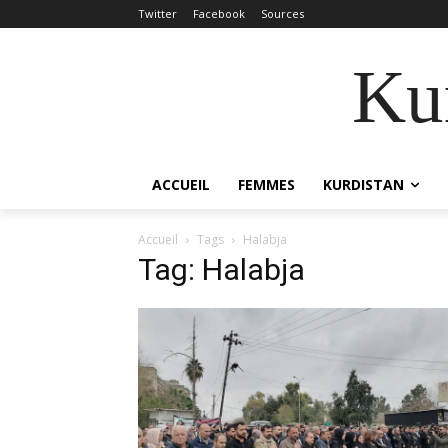
Twitter
Facebook
Sources
Kur
ACCUEIL
FEMMES
KURDISTAN
Accueil
Tags
Halabja
Tag: Halabja