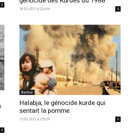
génocide des Kurdes du 1988
0
18.03.2021 à 22h36
0
Bashur
Halabja, le génocide kurde qui
s
sentait la pomme
15.03.2021 à 23h29
0
0