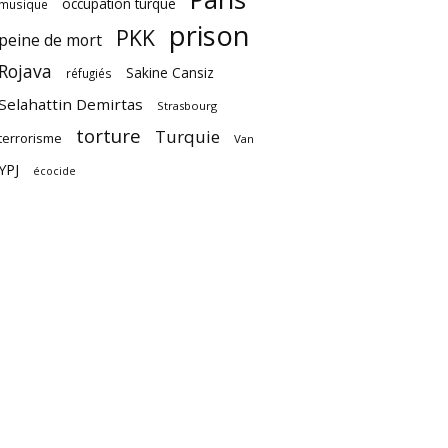
occupation turque
musique
prison
PKK
peine de mort
Rojava
Sakine Cansiz
réfugiés
Selahattin Demirtas
Strasbourg
torture
Turquie
terrorisme
Van
YPJ
écocide