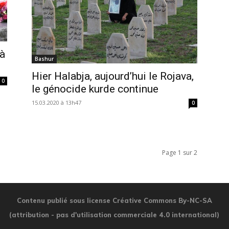
 à
Bashur
Hier Halabja, aujourd’hui le Rojava,
0
le génocide kurde continue
15.03.2020 à 13h47
0
Page 1 sur 2
Contenu publié sous license Créative Commons By-NC-SA
(attribution - pas d'utilisation commerciale 4.0 international)