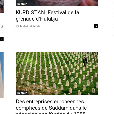
Bashur
KURDISTAN. Festival de la
grenade d’Halabja
ns
15.10.2021 à 22h20
0
0
Bashur
Des entreprises européennes
s
complices de Saddam dans le