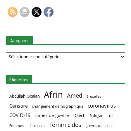
Catégories
Catégories
Étiquettes
Afrin
Amed
Abdullah Ocalan
Bruxelles
coronavirus
Censure
changement démographique
COVID-19
crimes de guerre
Daech
Erdogan
FDS
féminicides
Femmes
féminicide
grèves de la faim