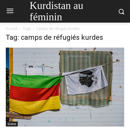
Kurdistan au
féminin
Accueil
Tags
Camps de réfugiés kurdes
Tag: camps de réfugiés kurdes
Grèce