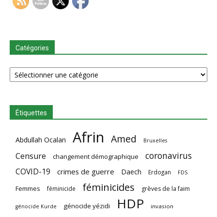
Catégories
Catégories
Étiquettes
Afrin
Amed
Abdullah Ocalan
Bruxelles
coronavirus
Censure
changement démographique
COVID-19
crimes de guerre
Daech
Erdogan
FDS
féminicides
Femmes
féminicide
grèves de la faim
HDP
génocide yézidi
invasion
génocide Kurde