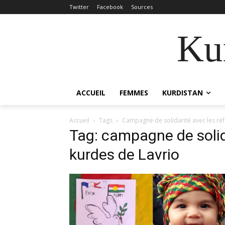
Twitter
Facebook
Sources
Kur
ACCUEIL
FEMMES
KURDISTAN
Accueil
Tags
Campagne de solidarité avec les réf
Tag: campagne de solid
kurdes de Lavrio