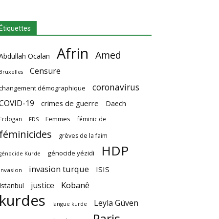
Étiquettes
Afrin
Amed
Abdullah Ocalan
Censure
Bruxelles
coronavirus
changement démographique
COVID-19
crimes de guerre
Daech
Femmes
Erdogan
féminicide
FDS
féminicides
grèves de la faim
HDP
génocide yézidi
génocide Kurde
invasion turque
ISIS
invasion
Kobanê
justice
Istanbul
kurdes
Leyla Güven
langue kurde
Paris