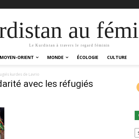
distan au fémi
Le Kurdistan à travers le regard féminin
MOYEN-ORIENT
MONDE
ÉCOLOGIE
CULTURE
ugiés kurdes de Lavrio
arité avec les réfugiés
Ca