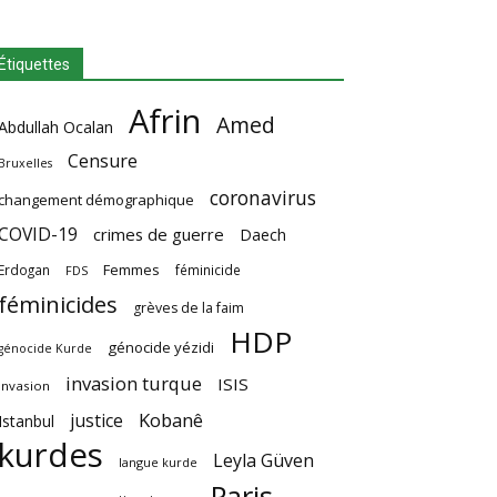
Étiquettes
Afrin
Amed
Abdullah Ocalan
Censure
Bruxelles
coronavirus
changement démographique
COVID-19
crimes de guerre
Daech
Femmes
Erdogan
féminicide
FDS
féminicides
grèves de la faim
HDP
génocide yézidi
génocide Kurde
invasion turque
ISIS
invasion
Kobanê
justice
Istanbul
kurdes
Leyla Güven
langue kurde
Paris