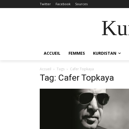
Twitter
Facebook
Sources
Kur
ACCUEIL
FEMMES
KURDISTAN
Accueil
Tags
Cafer Topkaya
Tag: Cafer Topkaya