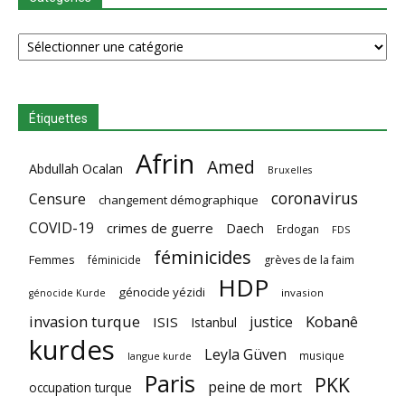
Catégories
Étiquettes
Afrin
Amed
Abdullah Ocalan
Bruxelles
coronavirus
Censure
changement démographique
COVID-19
crimes de guerre
Daech
Erdogan
FDS
féminicides
Femmes
féminicide
grèves de la faim
HDP
génocide yézidi
invasion
génocide Kurde
invasion turque
Kobanê
justice
ISIS
Istanbul
kurdes
Leyla Güven
musique
langue kurde
Paris
PKK
peine de mort
occupation turque