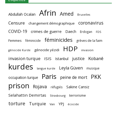
Afrin
Amed
Abdullah Ocalan
Bruxelles
coronavirus
Censure
changement démographique
COVID-19
crimes de guerre
Daech
Erdogan
FDS
féminicides
Femmes
féminicide
grèves de la faim
HDP
génocide yézidi
invasion
génocide Kurde
invasion turque
Kobanê
justice
ISIS
Istanbul
kurdes
Leyla Güven
musique
langue kurde
Paris
PKK
peine de mort
occupation turque
prison
Rojava
Sakine Cansiz
réfugiés
Selahattin Demirtas
terrorisme
Strasbourg
torture
Turquie
YPJ
Van
écocide