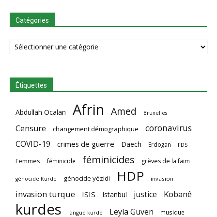
Catégories
Catégories
Étiquettes
Afrin
Amed
Abdullah Ocalan
Bruxelles
coronavirus
Censure
changement démographique
COVID-19
crimes de guerre
Daech
Erdogan
FDS
féminicides
Femmes
féminicide
grèves de la faim
HDP
génocide yézidi
invasion
génocide Kurde
invasion turque
Kobanê
justice
ISIS
Istanbul
kurdes
Leyla Güven
musique
langue kurde