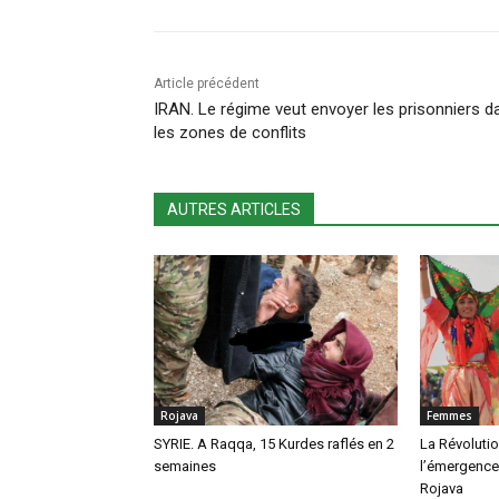
Article précédent
IRAN. Le régime veut envoyer les prisonniers d
les zones de conflits
AUTRES ARTICLES
Rojava
Femmes
SYRIE. A Raqqa, 15 Kurdes raflés en 2
La Révolution
semaines
l’émergence
Rojava