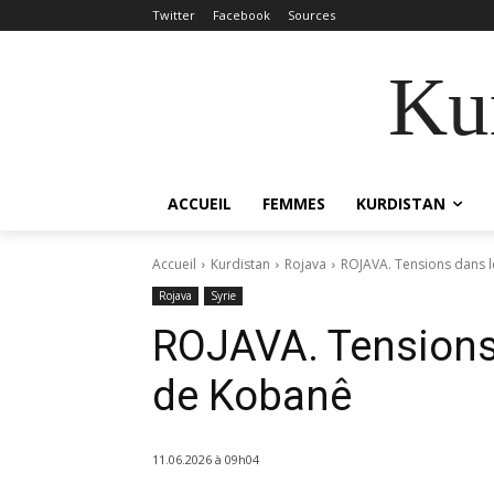
Twitter
Facebook
Sources
Kur
ACCUEIL
FEMMES
KURDISTAN
Accueil
Kurdistan
Rojava
ROJAVA. Tensions dans 
Rojava
Syrie
ROJAVA. Tensions
de Kobanê
11.06.2026 à 09h04