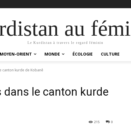
distan au fémi
Le Kurdistan à travers le regard féminin
MOYEN-ORIENT
MONDE
ÉCOLOGIE
CULTURE
le canton kurde de Kobanê
 dans le canton kurde
215
0