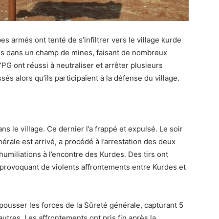
s armés ont tenté de s’infiltrer vers le village kurde
bés dans un champ de mines, faisant de nombreux
YPG ont réussi à neutraliser et arrêter plusieurs
és alors qu’ils participaient à la défense du village.
s le village. Ce dernier l’a frappé et expulsé. Le soir
rale est arrivé, a procédé à l’arrestation des deux
humiliations à l’encontre des Kurdes. Des tirs ont
 provoquant de violents affrontements entre Kurdes et
epousser les forces de la Sûreté générale, capturant 5
utres. Les affrontements ont pris fin après la