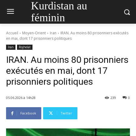
Kurdistan au
féminin
Accueil
Moyen-Orient
Iran
IRAN. Au moins 80 prisonniers exécutés
en mai, dont 17 prisonniers politiques
Iran
Rojhelat
IRAN. Au moins 80 prisonniers
exécutés en mai, dont 17
prisonniers politiques
05.06.2026 à 14h28
239
0
Facebook
Twitter