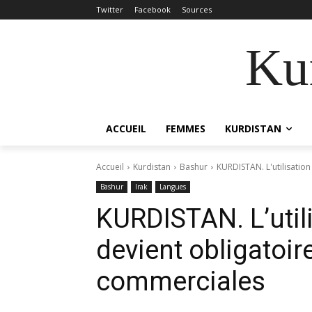
Twitter
Facebook
Sources
Kur
ACCUEIL
FEMMES
KURDISTAN
Accueil
Kurdistan
Bashur
KURDISTAN. L'utilisatio
Bashur
Irak
Langues
KURDISTAN. L’util
devient obligatoir
commerciales