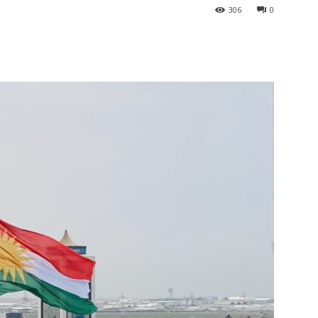
306
0