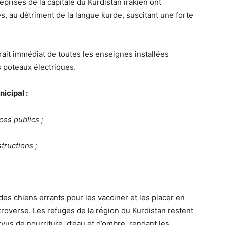
rises de la capitale du Kurdistan irakien ont
ades, au détriment de la langue kurde, suscitant une forte
trait immédiat de toutes les enseignes installées
es poteaux électriques.
icipal :
es publics ;
tructions ;
des chiens errants pour les vacciner et les placer en
troverse. Les refuges de la région du Kurdistan restent
vus de nourriture, d’eau et d’ombre, rendant les