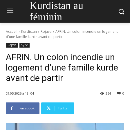
Kurdistan au
féminin
Accueil
Kurdistan
Rojava
AFRIN. Un colon incendie un logement
d'une famille kurde avant de partir
Rojava
Syrie
AFRIN. Un colon incendie un
logement d’une famille kurde
avant de partir
09.05.2026 à 18h04
254
0
Facebook
Twitter