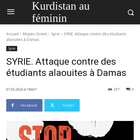
Kurdistan au
féminin
Accueil
Moyen-Orient
Syrie
SYRIE. Attaque contre des étudiants
alaouites à Damas
Syrie
SYRIE. Attaque contre des
étudiants alaouites à Damas
07.05.2026 à 16h07
237
0
Facebook
Twitter