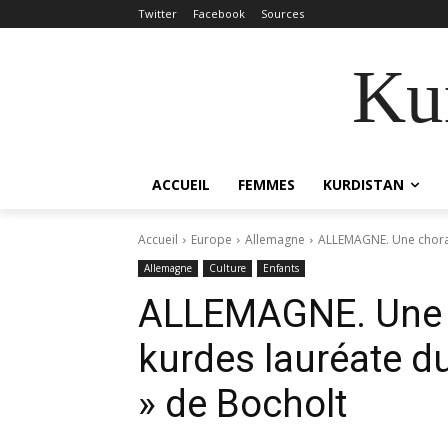
Twitter
Facebook
Sources
Kur
ACCUEIL
FEMMES
KURDISTAN
Accueil
Europe
Allemagne
ALLEMAGNE. Une chorale 
Allemagne
Culture
Enfants
ALLEMAGNE. Une c
kurdes lauréate du 
» de Bocholt