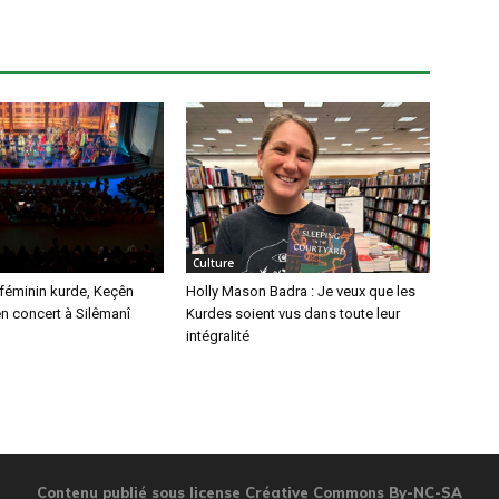
Culture
féminin kurde, Keçên
Holly Mason Badra : Je veux que les
n concert à Silêmanî
Kurdes soient vus dans toute leur
intégralité
Contenu publié sous license Créative Commons By-NC-SA