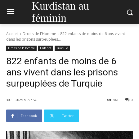
Kurdistan au
féminin
Accueil
Droits de l'Homme
822 enfants de moins de 6 ans vivent
dans les prisons surpeuplées...
Droits de l'Homme
Enfants
Turquie
822 enfants de moins de 6
ans vivent dans les prisons
surpeuplées de Turquie
30.10.2025 à 09h54
841
0
Facebook
Twitter