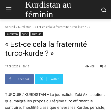
Kurdistan au
féminin
Accueil
Kurdistan
« Est-ce cela la fraternité turco-kurde ? »
Kurdistan
Syrie
Turquie
« Est-ce cela la fraternité
turco-kurde ? »
17.08.2025 à 12h16
458
0
Facebook
Twitter
TURQUIE / KURDISTAN – Le journaliste Zeki Akil soutient
que, malgré les propos du régime turc affirmant le
contraire, l’hostilité classique envers les Kurdes persiste,