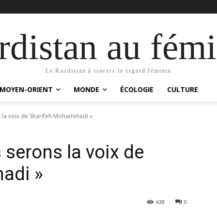
distan au fémi
Le Kurdistan à travers le regard féminin
MOYEN-ORIENT
MONDE
ÉCOLOGIE
CULTURE
s la voix de Sharifeh Mohammadi »
 serons la voix de
adi »
638
0