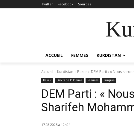
Twitter
Facebook
Sources
Kur
ACCUEIL
FEMMES
KURDISTAN
Accueil
Kurdistan
Bakur
DEM Parti : « Nous seron
Bakur
Droits de l'Homme
Femmes
Turquie
DEM Parti : « Nous
Sharifeh Mohamm
17.08.2025 à 12h04