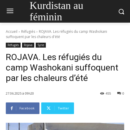
Kurdistan au
féminin
Accueil
Réfugiés
ROJAVA. Les réfugiés du camp Washokani
suffoquent par les chaleurs d'été
Réfugiés
Rojava
Syrie
ROJAVA. Les réfugiés du
camp Washokani suffoquent
par les chaleurs d’été
27.06.2025 à 09h20
455
0
Facebook
Twitter