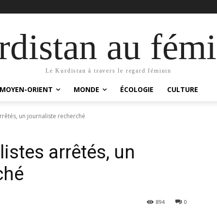
distan au fémi
Le Kurdistan à travers le regard féminin
MOYEN-ORIENT
MONDE
ÉCOLOGIE
CULTURE
rrêtés, un journaliste recherché
istes arrêtés, un
ché
894
0