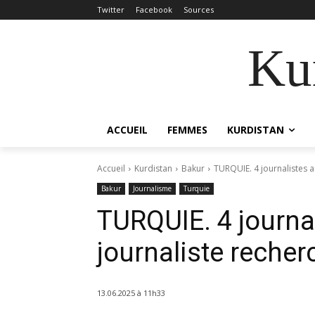
Twitter
Facebook
Sources
Kur
ACCUEIL
FEMMES
KURDISTAN
Accueil
Kurdistan
Bakur
TURQUIE. 4 journalistes a
Bakur
Journalisme
Turquie
TURQUIE. 4 journal
journaliste recher
13.06.2025 à 11h33