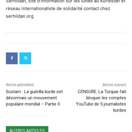
Serhildan, site d’information sur les luttes au Kurdistan et
réseau internationaliste de solidarité contact chez
serhildan.org
Article précédent
Article suivant
Sustam : La guérilla kurde est
CENSURE. La Turquie fait
désormais un mouvement
bloquer les comptes
populaire mondial – Partie II
YouTube de 5 journalistes
kurdes
AUTRES ARTICLES