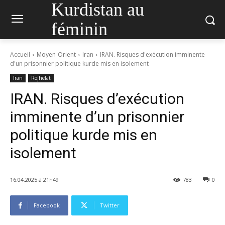
Kurdistan au
féminin
Accueil
Moyen-Orient
Iran
IRAN. Risques d'exécution imminente
d'un prisonnier politique kurde mis en isolement
Iran
Rojhelat
IRAN. Risques d’exécution
imminente d’un prisonnier
politique kurde mis en
isolement
16.04.2025 à 21h49
783
0
Facebook
Twitter