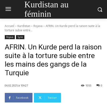
Kurdistan au
féminin
Accueil
Kurdistan
Rojava
AFRIN. Un Kurde perd la raison suite à la
torture subie entre...
Rojava
Syrie
AFRIN. Un Kurde perd la raison
suite à la torture subie entre
les mains des gangs de la
Turquie
06.02.2025 à 10h27
1055
0
Facebook
Twitter