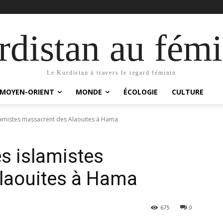
distan au fémi
Le Kurdistan à travers le regard féminin
MOYEN-ORIENT
MONDE
ÉCOLOGIE
CULTURE
lamistes massacrent des Alaouites à Hama
s islamistes
laouites à Hama
675
0