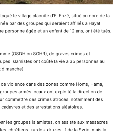
qué le village alaouite d’El Enzê, situé au nord de la
née par des groupes qui seraient affiliés à Hayat
une personne âgée et un enfant de 12 ans, ont été tués,
l’homme (OSDH ou SOHR), de graves crimes et
pes islamistes ont coûté la vie à 35 personnes au
t dimanche).
tes de violence dans des zones comme Homs, Hama,
groupes armés locaux ont exploité la direction de
 pour commettre des crimes atroces, notamment des
e cadavres et des arrestations aléatoires.
r les groupes islamistes, on assiste aux massacres
es, chrétiens, kurdes, druzes…) de la Syrie, mais la