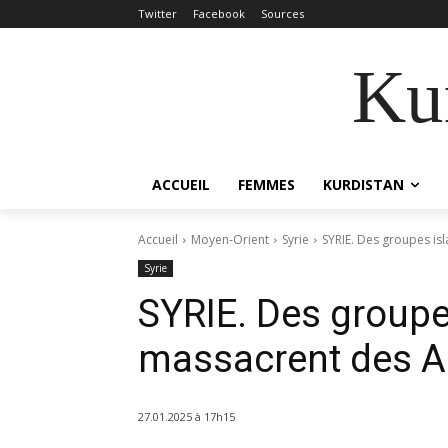
Twitter
Facebook
Sources
Kur
ACCUEIL
FEMMES
KURDISTAN
Accueil
Moyen-Orient
Syrie
SYRIE. Des groupes is
Syrie
SYRIE. Des groupe
massacrent des A
27.01.2025 à 17h15