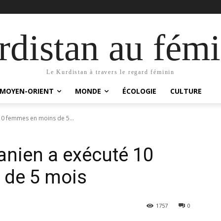
distan au fémi
Le Kurdistan à travers le regard féminin
MOYEN-ORIENT
MONDE
ÉCOLOGIE
CULTURE
 10 femmes en moins de 5...
ranien a exécuté 10
 de 5 mois
1757
0