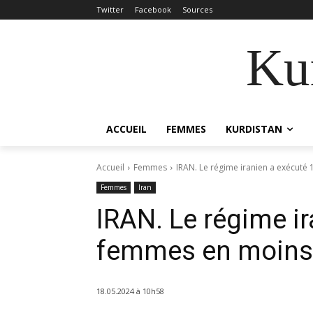
Twitter
Facebook
Sources
Kur
ACCUEIL
FEMMES
KURDISTAN
Accueil
Femmes
IRAN. Le régime iranien a exécuté
Femmes
Iran
IRAN. Le régime i
femmes en moins
18.05.2024 à 10h58