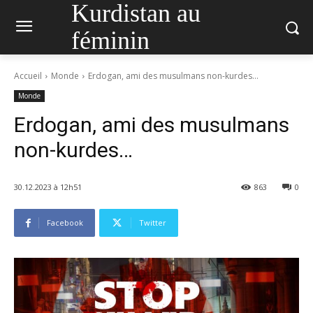
Kurdistan au
féminin
Accueil
Monde
Erdogan, ami des musulmans non-kurdes...
Monde
Erdogan, ami des musulmans
non-kurdes…
30.12.2023 à 12h51
863
0
Facebook
Twitter