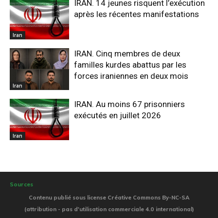
IRAN. 14 jeunes risquent l’exécution
après les récentes manifestations
Iran
IRAN. Cinq membres de deux
familles kurdes abattus par les
forces iraniennes en deux mois
Iran
IRAN. Au moins 67 prisonniers
exécutés en juillet 2026
Iran
Sources
Contenu publié sous license Créative Commons By-NC-SA
(attribution - pas d'utilisation commerciale 4.0 international)