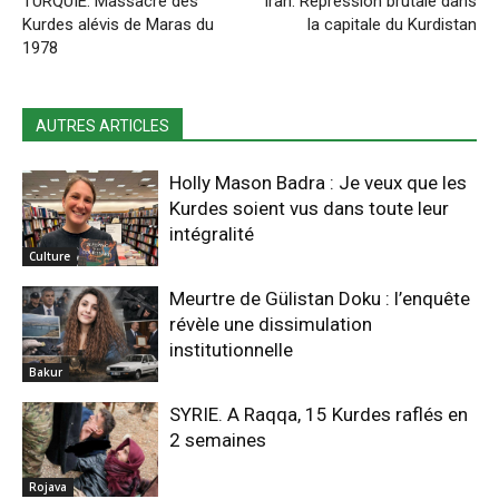
TURQUIE. Massacre des
Iran: Répression brutale dans
Kurdes alévis de Maras du
la capitale du Kurdistan
1978
AUTRES ARTICLES
Holly Mason Badra : Je veux que les
Kurdes soient vus dans toute leur
intégralité
Culture
Meurtre de Gülistan Doku : l’enquête
révèle une dissimulation
institutionnelle
Bakur
SYRIE. A Raqqa, 15 Kurdes raflés en
2 semaines
Rojava