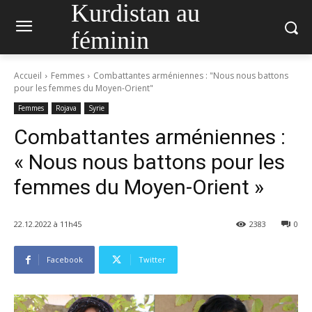
Kurdistan au
féminin
Accueil
Femmes
Combattantes arméniennes : "Nous nous battons
pour les femmes du Moyen-Orient"
Femmes
Rojava
Syrie
Combattantes arméniennes :
« Nous nous battons pour les
femmes du Moyen-Orient »
22.12.2022 à 11h45
2383
0
Facebook
Twitter