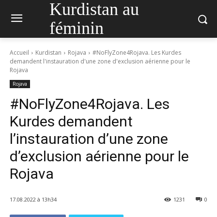
Kurdistan au
féminin
Accueil
Kurdistan
Rojava
#NoFlyZone4Rojava. Les Kurdes
demandent l'instauration d'une zone d'exclusion aérienne pour le
Rojava
Rojava
#NoFlyZone4Rojava. Les
Kurdes demandent
l’instauration d’une zone
d’exclusion aérienne pour le
Rojava
17.08.2022 à 13h34
1231
0