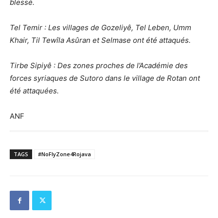
blessé.
Tel Temir : Les villages de Gozeliyê, Tel Leben, Umm
Khair, Til Tewîla Asûran et Selmase ont été attaqués.
Tirbe Sipiyê : Des zones proches de l’Académie des
forces syriaques de Sutoro dans le village de Rotan ont
été attaquées.
ANF
TAGS
#NoFlyZone4Rojava