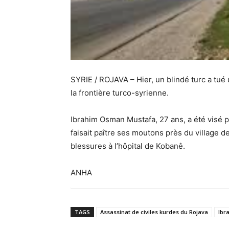
SYRIE / ROJAVA – Hier, un blindé turc a tu
la frontière turco-syrienne.
Ibrahim Osman Mustafa, 27 ans, a été visé p
faisait paître ses moutons près du village d
blessures à l’hôpital de Kobanê.
ANHA
TAGS
Assassinat de civiles kurdes du Rojava
Ibr