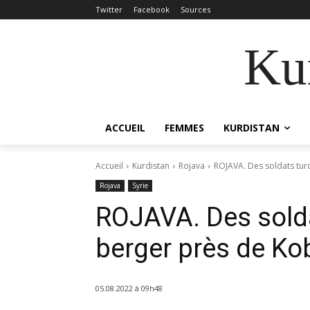
Twitter
Facebook
Sources
Kur
ACCUEIL
FEMMES
KURDISTAN
Accueil
Kurdistan
Rojava
ROJAVA. Des soldats tur
Rojava
Syrie
ROJAVA. Des solda
berger près de K
05.08.2022 à 09h48