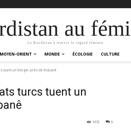
distan au fémi
Le Kurdistan à travers le regard féminin
MOYEN-ORIENT
MONDE
ÉCOLOGIE
CULTURE
cs tuent un berger près de Kobanê
ts turcs tuent un
obanê
1372
0