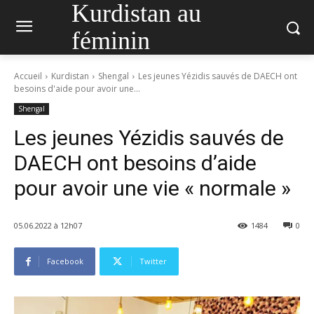
Kurdistan au
féminin
Accueil
Kurdistan
Shengal
Les jeunes Yézidis sauvés de DAECH ont
besoins d'aide pour avoir une...
Shengal
Les jeunes Yézidis sauvés de
DAECH ont besoins d’aide
pour avoir une vie « normale »
05.06.2022 à 12h07
1484
0
Facebook
Twitter